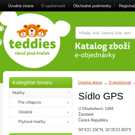
Úvodná strana
O spoločnosti
Obchodné podmienky
Registra
Kategórie tovaru
Úvodná strana
O spoločnosti
Hračky
Sídlo GPS
Pre chlapcov
U Dlouhoňovic 1494
Ostatné
Žamberk
Česká Republika
Plyšové hračky
50°4'22.156"N, 16°26'23.003"E