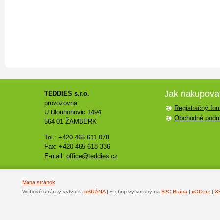
Jak nakupova
TEDDIES s.r.o.
provozovna:
Registračný for
U Dlouhoňovic 1494
Obchodné podm
564 01 ŽAMBERK
Tel.: +420 465 611 079
Fax: +420 465 618 336
E-mail:
office@teddies.cz
Mapa stránok
Webové stránky vytvorila
eBRÁNA
| E-shop vytvorený na
B2C Brána
|
eOD.cz
|
X