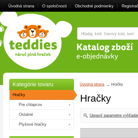
Úvodná strana
O spoločnosti
Obchodné podmienky
Registra
Kategórie tovaru
Úvodná strana
Hračky
Hračky
Hračky
Pre chlapcov
Ostatné
Upraviť parametre vyhľadá
Plyšové hračky