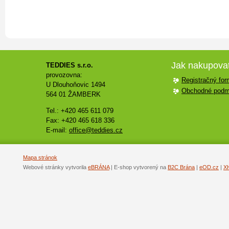
Jak nakupova
TEDDIES s.r.o.
provozovna:
Registračný for
U Dlouhoňovic 1494
Obchodné podm
564 01 ŽAMBERK
Tel.: +420 465 611 079
Fax: +420 465 618 336
E-mail:
office@teddies.cz
Mapa stránok
Webové stránky vytvorila
eBRÁNA
| E-shop vytvorený na
B2C Brána
|
eOD.cz
|
X