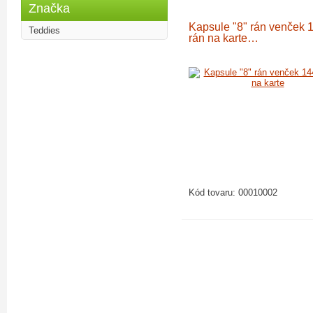
Značka
Kapsule "8" rán venček 
Teddies
rán na karte…
Kód tovaru:
00010002