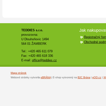
Jak nakupova
TEDDIES s.r.o.
provozovna:
Registračný for
U Dlouhoňovic 1494
Obchodné podm
564 01 ŽAMBERK
Tel.: +420 465 611 079
Fax: +420 465 618 336
E-mail:
office@teddies.cz
Mapa stránok
Webové stránky vytvorila
eBRÁNA
| E-shop vytvorený na
B2C Brána
|
eOD.cz
|
X