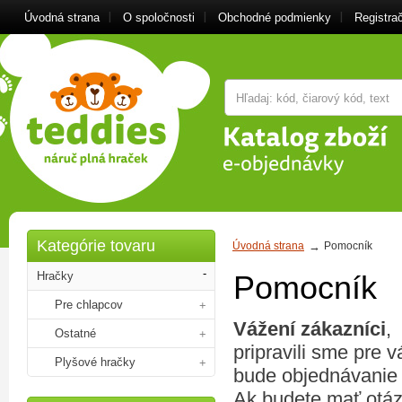
Úvodná strana
O spoločnosti
Obchodné podmienky
Registra
Kategórie tovaru
Úvodná strana
Pomocník
Hračky
Pomocník
Pre chlapcov
Vážení zákazníci
,
Ostatné
pripravili sme pre 
Plyšové hračky
bude objednávanie 
Ak budete mať otáz