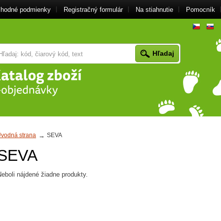
hodné podmienky
Registračný formulár
Na stiahnutie
Pomocník
cz
vodná strana
SEVA
SEVA
eboli nájdené žiadne produkty.