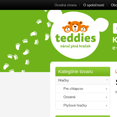
Úvodná strana
O spoločnosti
Obc
Kategórie tovaru
Ú
Hračky
Pre chlapcov
N
Ostatné
Plyšové hračky