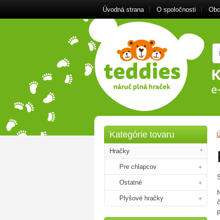
Úvodná strana
O spoločnosti
Obc
Kategórie tovaru
Ú
Hračky
Pre chlapcov
Ostatné
Plyšové hračky