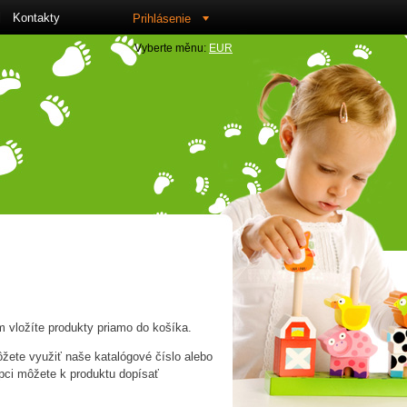
Kontakty
Prihlásenie
Vyberte měnu:
EUR
sk
vložíte produkty priamo do košíka.
žete využiť naše katalógové číslo alebo
pci môžete k produktu dopísať