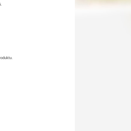
ú.
roduktu.