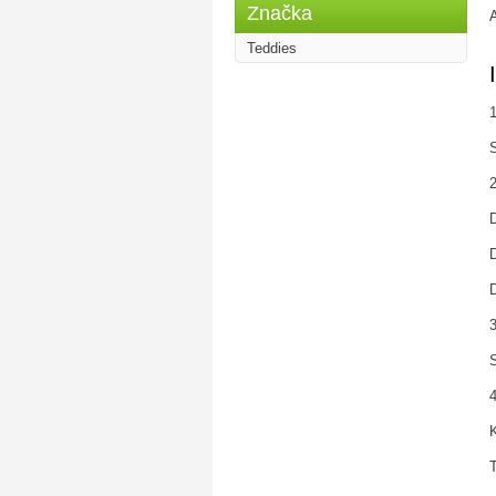
Značka
A
Teddies
1
S
2
3
S
4
K