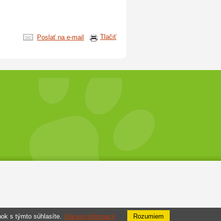
Tlačiť
Poslať na e-mail
nok s týmto súhlasíte.
Viacero informacií
Rozumiem