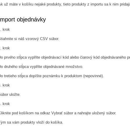
k už máte v košíku nejaké produkty, tieto produkty z importu sa k nim pridaj
Import objednávky
. krok
tiahnite si náš vzorový CSV súbor.
. krok
Do prvého stĺpca vyplňte objednávací kód alebo čiarový kód objednávaného p
Do druhého stĺpca vyplňte objednávané množstvo.
Do tretieho stĺpca dopíšte poznámku k produktom (nepovinné).
. krok
úbor uložte.
. krok
liknite pod košíkom na odkaz Vybrať súbor a nahrajte uložený súbor.
Tým sa vám produkty vloží do košíka.