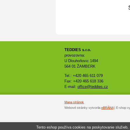
TEDDIES s.r.o.
provozovna:
U Dlouhoňovic 1494
564 01 ŽAMBERK
Tel.: +420 465 611 079
Fax: +420 465 618 336
E-mail:
office@teddies.cz
Mapa stránok
Webové stránky vytvorila
eBRÁNA
| E-shop v
Tento eshop používa cookies na poskytovanie služieb, 