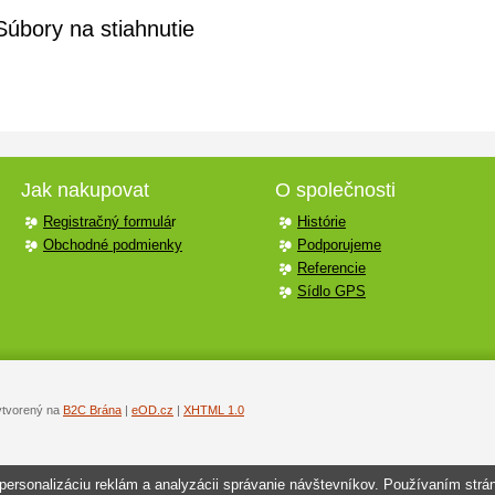
Súbory na stiahnutie
Jak nakupovat
O společnosti
Registračný formulá
r
Histórie
Obchodné podmienky
Podporujeme
Referencie
Sídlo GPS
ytvorený na
B2C Brána
|
eOD.cz
|
XHTML 1.0
personalizáciu reklám a analyzácii správanie návštevníkov. Používaním strá