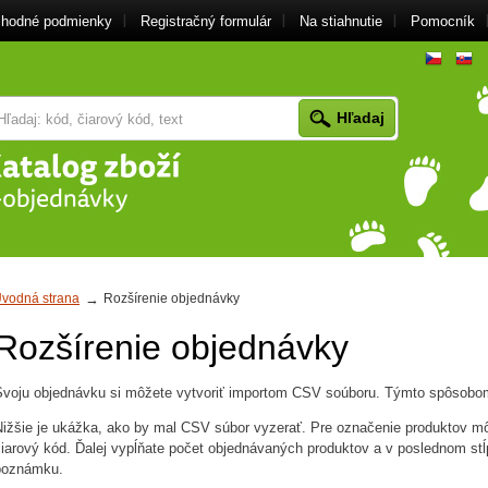
hodné podmienky
Registračný formulár
Na stiahnutie
Pomocník
cz
vodná strana
Rozšírenie objednávky
Rozšírenie objednávky
Svoju objednávku si môžete vytvoriť importom CSV soúboru. Týmto spôsobom 
Nižšie je ukážka, ako by mal CSV súbor vyzerať. Pre označenie produktov mô
čiarový kód. Ďalej vypĺňate počet objednávaných produktov a v poslednom stĺ
poznámku.