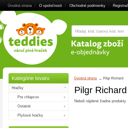
Úvodná strana
O spoločnosti
Obchodné podmienky
Registra
Kategórie tovaru
Úvodná strana
Pilgr Richard
Pilgr Richard
Hračky
Pre chlapcov
Neboli nájdené žiadne produkty.
Ostatné
Plyšové hračky