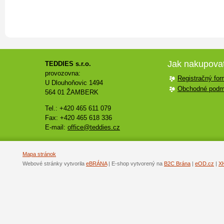
Jak nakupova
TEDDIES s.r.o.
provozovna:
Registračný for
U Dlouhoňovic 1494
Obchodné podm
564 01 ŽAMBERK
Tel.: +420 465 611 079
Fax: +420 465 618 336
E-mail:
office@teddies.cz
Mapa stránok
Webové stránky vytvorila
eBRÁNA
| E-shop vytvorený na
B2C Brána
|
eOD.cz
|
X