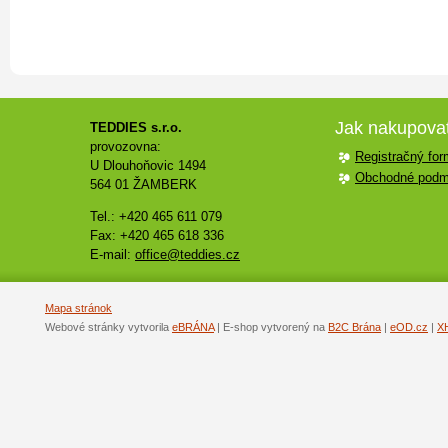
Jak nakupova
TEDDIES s.r.o.
provozovna:
Registračný for
U Dlouhoňovic 1494
Obchodné podm
564 01 ŽAMBERK
Tel.: +420 465 611 079
Fax: +420 465 618 336
E-mail:
office@teddies.cz
Mapa stránok
Webové stránky vytvorila
eBRÁNA
| E-shop vytvorený na
B2C Brána
|
eOD.cz
|
X