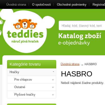
Úvodná strana
O spoločnosti
Obchodné podmienky
Registra
Kategórie tovaru
Úvodná strana
HASBRO
HASBRO
Hračky
Pre chlapcov
Neboli nájdené žiadne produkty.
Ostatné
Plyšové hračky