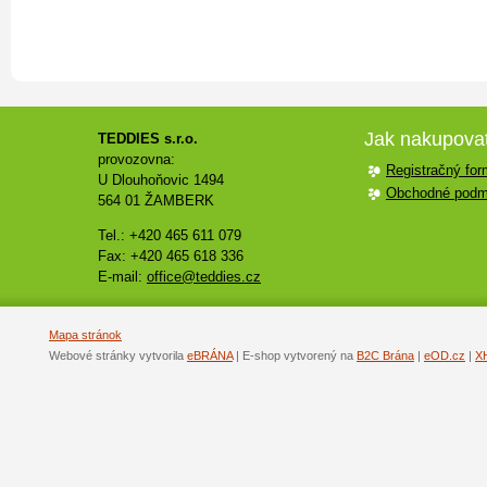
Jak nakupova
TEDDIES s.r.o.
provozovna:
Registračný for
U Dlouhoňovic 1494
Obchodné podm
564 01 ŽAMBERK
Tel.: +420 465 611 079
Fax: +420 465 618 336
E-mail:
office@teddies.cz
Mapa stránok
Webové stránky vytvorila
eBRÁNA
| E-shop vytvorený na
B2C Brána
|
eOD.cz
|
X