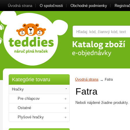
Úvodná strana
O spoločnosti
Obchodné podmienky
Registra
Kategórie tovaru
Úvodná strana
Fatra
Fatra
Hračky
Pre chlapcov
Neboli nájdené žiadne produkty.
Ostatné
Plyšové hračky