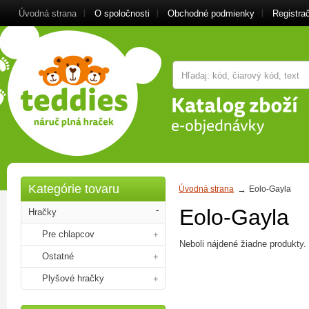
Úvodná strana
O spoločnosti
Obchodné podmienky
Registra
Kategórie tovaru
Úvodná strana
Eolo-Gayla
Eolo-Gayla
Hračky
Pre chlapcov
Neboli nájdené žiadne produkty.
Ostatné
Plyšové hračky