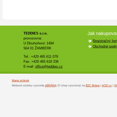
Jak nakupova
TEDDIES s.r.o.
provozovna:
Registračný for
U Dlouhoňovic 1494
Obchodné podm
564 01 ŽAMBERK
Tel.: +420 465 611 079
Fax: +420 465 618 336
E-mail:
office@teddies.cz
Mapa stránok
Webové stránky vytvorila
eBRÁNA
| E-shop vytvorený na
B2C Brána
|
eOD.cz
|
X