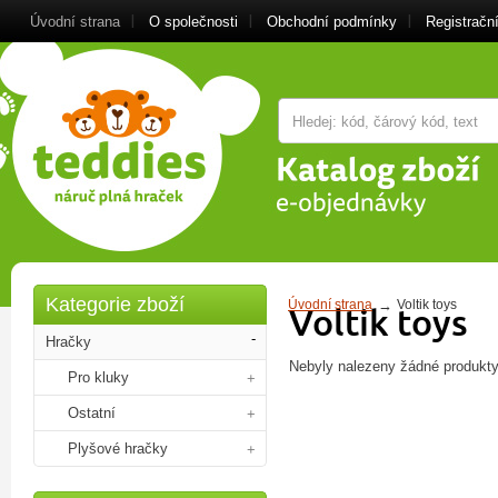
Úvodní strana
O společnosti
Obchodní podmínky
Registrační
Kategorie zboží
Úvodní strana
Voltik toys
Voltik toys
Hračky
Nebyly nalezeny žádné produkty
Pro kluky
Ostatní
Plyšové hračky