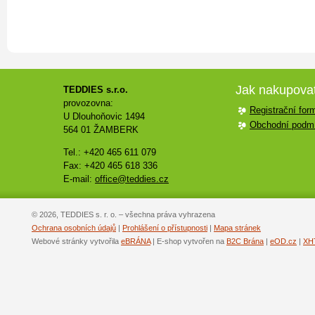
Jak nakupova
TEDDIES s.r.o.
provozovna:
Registrační for
U Dlouhoňovic 1494
Obchodní podm
564 01 ŽAMBERK
Tel.: +420 465 611 079
Fax: +420 465 618 336
E-mail:
office@teddies.cz
© 2026, TEDDIES s. r. o. – všechna práva vyhrazena
Ochrana osobních údajů
|
Prohlášení o přístupnosti
|
Mapa stránek
Webové stránky vytvořila
eBRÁNA
| E-shop vytvořen na
B2C Brána
|
eOD.cz
|
XH