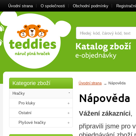
Úvodní strana
O společnosti
Obchodní podmínky
Registrační
Kategorie zboží
Úvodní strana
Nápověda
Hračky
Nápověda
Pro kluky
Vážení zákazníci
,
Ostatní
Plyšové hračky
připravili jsme pro
objednávání zboží 