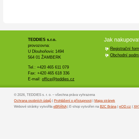
Jak nakupova
TEDDIES s.r.o.
provozovna:
Registrační for
U Dlouhoňovic 1494
Obchodní podm
564 01 ŽAMBERK
Tel.: +420 465 611 079
Fax: +420 465 618 336
E-mail:
office@teddies.cz
© 2026, TEDDIES s. r. o. – všechna práva vyhrazena
Ochrana osobních údajů
|
Prohlášení o přístupnosti
|
Mapa stránek
Webové stránky vytvořila
eBRÁNA
| E-shop vytvořen na
B2C Brána
|
eOD.cz
|
XH