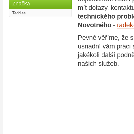
Značka
mít dotazy, kontak
Teddies
technického prob
Novotného
-
radek
Pevně věříme, že 
usnadní vám práci a
jakékoli další podn
našich služeb.