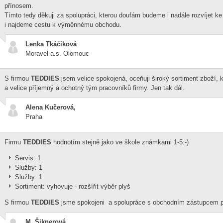
přínosem.
Tímto tedy děkuji za spolupráci, kterou doufám budeme i nadále rozvíjet ke
i najdeme cestu k výměnnému obchodu.
Lenka Tkáčiková
Moravel a.s. Olomouc
S firmou
TEDDIES
jsem velice spokojená, oceňuji široký sortiment zboží, k
a velice příjemný a ochotný tým pracovníků firmy. Jen tak dál.
Alena Kučerová,
Praha
Firmu
TEDDIES
hodnotím stejně jako ve škole známkami 1-5:-)
Servis: 1
Služby: 1
Služby: 1
Sortiment: vyhovuje - rozšířit výběr plyš
S firmou
TEDDIES
jsme spokojeni a spolupráce s obchodním zástupcem p
M. Šiknerová,