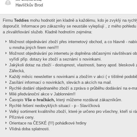
Havlíčkův Brod
Firmu
Teddies
mohu hodnotit jen kladně a každému, kdo je zvyklý na rychlý
doporučit. Informace pro zákazníky se neustále vylepšují , z mého pohledu 
a zkvalitňování služeb. Kladně hodnotím zejména:
Možnost objednávání zboží přes internetový obchod, a co hlavně - nab
u mnoha jiných firem není!!!
Možnost objednávání po internetu je doplněna občasnými návštěvani ob
vyřídí příp. dotazy ke zboží a seznámí s novinkami.
Jakýkoli dotaz na zboží - dostupnost, vlastnosti, barvy apod. bleskově z
Zářecká,
Každý měsíc newsletter s novinkami a zbožím v akci ( v tištěné podobě, 
Zasílání informací o novinkách, slevách a akcích na mail.
Rychlé dodání objednaného zboží a zpráva o průběhu dodávání na e-mai
Milé předvánoční akce v Jablonném!!
Časopis
Vše o hračkách,
který můžeme rozdávat zákazníkům.
Rychlé řešení neobvyklých situací - p - Slavíčková
Velký sortiment kvalitního zboží, které je určeno pro všechny, kteří si rád
Příznivé ceny.
Orientace na ČESKÉ (!!!) pohádkové hrdiny
Vlídná doba splatnosti.