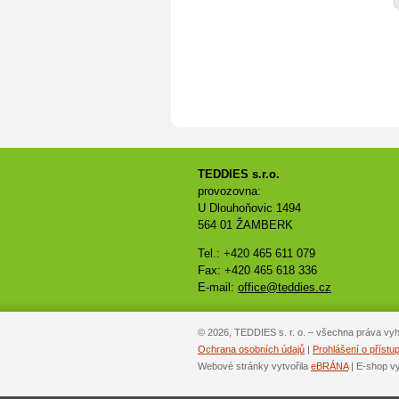
TEDDIES s.r.o.
provozovna:
U Dlouhoňovic 1494
564 01 ŽAMBERK
Tel.: +420 465 611 079
Fax: +420 465 618 336
E-mail:
office@teddies.cz
© 2026, TEDDIES s. r. o. – všechna práva vy
Ochrana osobních údajů
|
Prohlášení o přístup
Webové stránky vytvořila
eBRÁNA
| E-shop v