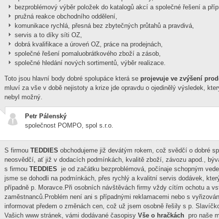
bezproblémový výběr položek do katalogů akcí a společné řešení a přípr
pružná reakce obchodního oddělení,
komunikace rychlá, přesná bez zbytečných průtahů a pravdivá,
servis a to díky síti OZ,
dobrá kvalifikace a úroveń OZ, práce na prodejnách,
společné řešení pomaluobrátkového zboží a zásob,
společné hledání nových sortimentů, výběr realizace.
Toto jsou hlavní body dobré spolupáce která se
projevuje ve zvýšení pro
mluví za vše v době nejistoty a krize jde opravdu o ojedinělý výsledek, kt
nebyl možný.
Petr Pálenský
společnost POMPO, spol s.r.o.
S firmou
TEDDIES
obchodujeme již devátým rokem, což svědčí o dobré spo
neosvědčí, ať již v dodacích podmínkách, kvalitě zboží, závozu apod., bý
s firmou
TEDDIES
je od začátku bezproblémová, počínaje schopným vede
jsme se dohodli na podmínkách, přes rychlý a kvalitní servis dodávek, kte
případně p. Moravce.Při osobních návštěvách firmy vždy cítím ochotu a vst
zaměstnanců.Problém není ani s případnými reklamacemi nebo s vyřizování
informovat předem o změnách cen, což už jsem osobně řešily s p. Slavíčk
Vašich www stránek, vámi dodávané časopisy
Vše o hračkách
pro naše ma