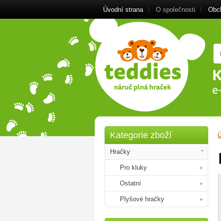
Úvodní strana
O společnosti
Obc
Kategorie zboží
Ú
Hračky
Pro kluky
Ostatní
Plyšové hračky