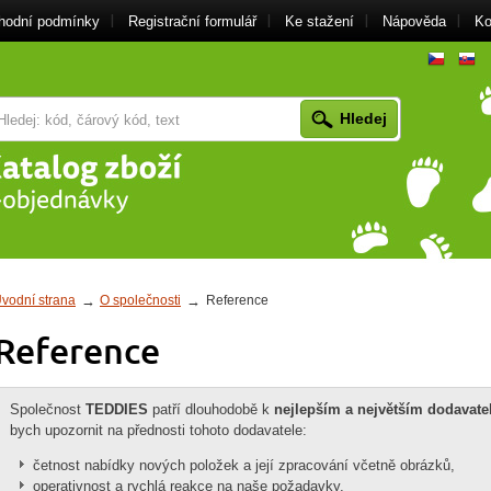
hodní podmínky
Registrační formulář
Ke stažení
Nápověda
Ko
cz
vodní strana
O společnosti
Reference
Reference
Společnost
TEDDIES
patří dlouhodobě k
nejlepším a největším dodavat
bych upozornit na přednosti tohoto dodavatele:
četnost nabídky nových položek a její zpracování včetně obrázků,
operativnost a rychlá reakce na naše požadavky,