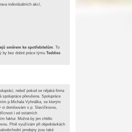
ava individuálních akcí,
dejů směrem ke spotřebitelům
. To
erý by bez dobré práce týmu
Teddies
lupráci, neboť pokud se nějaká firma
vá spolupráce přerušena. Spolupráce
ním p.Michala Vyhnálka, se kterým
rý si domlouvám s p. Slavíčkovou,
řícnost i od ostatních
m faktur. Možná by jen chtělo
ovou. Plně využívám při objednávkách
loobchodní prodejny jsou také