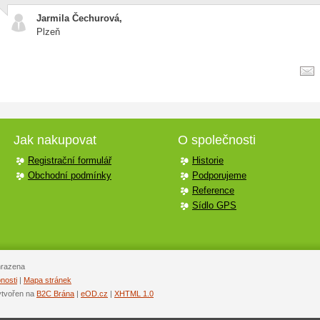
Jarmila Čechurová,
Plzeň
Jak nakupovat
O společnosti
Registrační formulář
Historie
Obchodní podmínky
Podporujeme
Reference
Sídlo GPS
hrazena
nosti
|
Mapa stránek
ytvořen na
B2C Brána
|
eOD.cz
|
XHTML 1.0