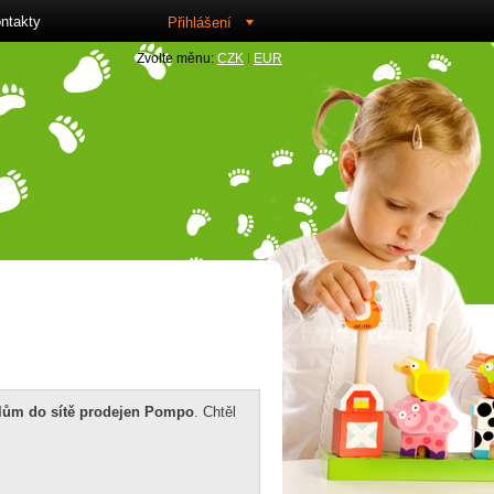
ntakty
Přihlášení
Zvolte měnu:
CZK
EUR
sk
elům do sítě prodejen Pompo
. Chtěl