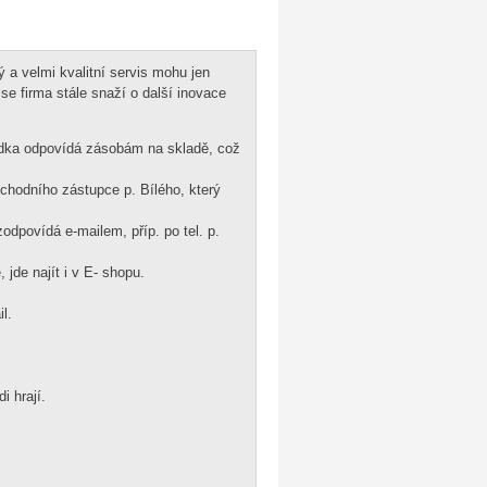
 a velmi kvalitní servis mohu jen
se firma stále snaží o další inovace
ídka odpovídá zásobám na skladě, což
chodního zástupce p. Bílého, který
odpovídá e-mailem, příp. po tel. p.
jde najít i v E- shopu.
l.
i hrají.