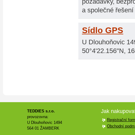
požadavky, bezpro
a společné řešení 
Sídlo GPS
U Dlouhoňovic 14
50°4'22.156"N, 1
Jak nakupova
TEDDIES s.r.o.
provozovna:
Registrační for
U Dlouhoňovic 1494
Obchodní podm
564 01 ŽAMBERK