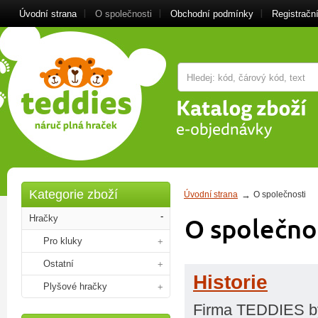
Úvodní strana
O společnosti
Obchodní podmínky
Registrační
Kategorie zboží
Úvodní strana
O společnosti
Hračky
O společno
Pro kluky
Ostatní
Historie
Plyšové hračky
Firma TEDDIES by