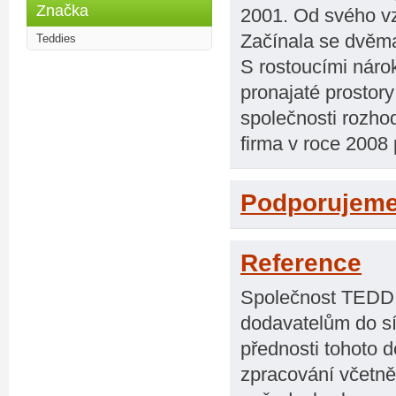
Značka
2001. Od svého v
Začínala se dvěm
Teddies
S rostoucími náro
pronajaté prostory
společnosti rozhod
firma v roce 2008 
Podporujem
Reference
Společnost TEDDI
dodavatelům do sí
přednosti tohoto d
zpracování včetně