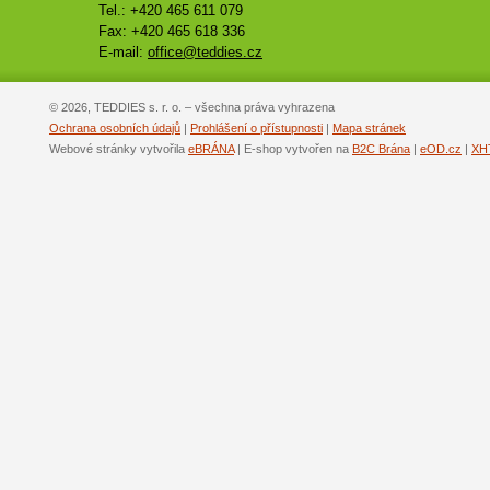
Tel.: +420 465 611 079
Fax: +420 465 618 336
E-mail:
office@teddies.cz
© 2026, TEDDIES s. r. o. – všechna práva vyhrazena
Ochrana osobních údajů
|
Prohlášení o přístupnosti
|
Mapa stránek
Webové stránky vytvořila
eBRÁNA
| E-shop vytvořen na
B2C Brána
|
eOD.cz
|
XH