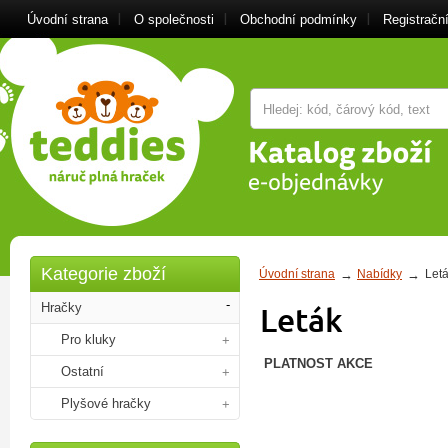
Úvodní strana
O společnosti
Obchodní podmínky
Registrační
Kategorie zboží
Úvodní strana
Nabídky
Let
Hračky
Leták
Pro kluky
PLATNOST AKCE
Ostatní
Plyšové hračky