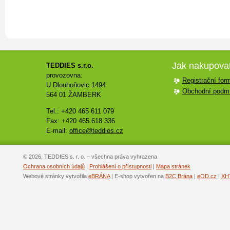
Jak nakupova
TEDDIES s.r.o.
provozovna:
Registrační for
U Dlouhoňovic 1494
Obchodní podm
564 01 ŽAMBERK
Tel.: +420 465 611 079
Fax: +420 465 618 336
E-mail:
office@teddies.cz
© 2026, TEDDIES s. r. o. – všechna práva vyhrazena
Ochrana osobních údajů
|
Prohlášení o přístupnosti
|
Mapa stránek
Webové stránky vytvořila
eBRÁNA
| E-shop vytvořen na
B2C Brána
|
eOD.cz
|
XH