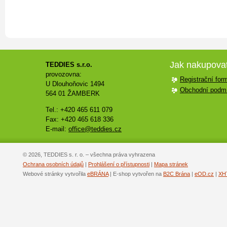
Jak nakupova
TEDDIES s.r.o.
provozovna:
Registrační for
U Dlouhoňovic 1494
Obchodní podm
564 01 ŽAMBERK
Tel.: +420 465 611 079
Fax: +420 465 618 336
E-mail:
office@teddies.cz
© 2026, TEDDIES s. r. o. – všechna práva vyhrazena
Ochrana osobních údajů
|
Prohlášení o přístupnosti
|
Mapa stránek
Webové stránky vytvořila
eBRÁNA
| E-shop vytvořen na
B2C Brána
|
eOD.cz
|
XH