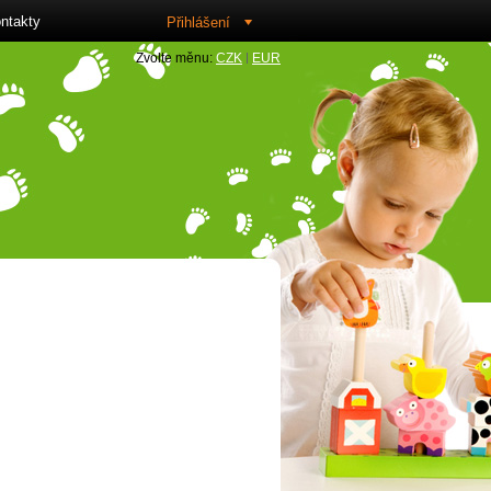
ntakty
Přihlášení
Zvolte měnu:
CZK
EUR
sk