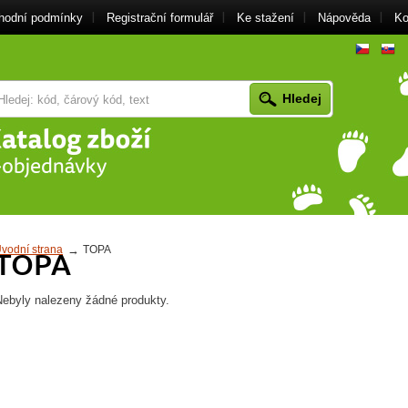
hodní podmínky
Registrační formulář
Ke stažení
Nápověda
Ko
cz
vodní strana
TOPA
TOPA
Nebyly nalezeny žádné produkty.