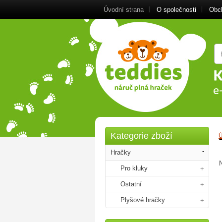
Úvodní strana
O společnosti
Obc
Kategorie zboží
Ú
Hračky
Pro kluky
Ostatní
Plyšové hračky