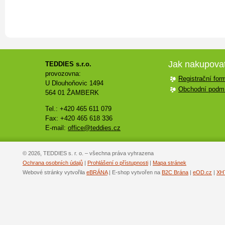
Jak nakupova
TEDDIES s.r.o.
provozovna:
Registrační for
U Dlouhoňovic 1494
Obchodní podm
564 01 ŽAMBERK
Tel.: +420 465 611 079
Fax: +420 465 618 336
E-mail:
office@teddies.cz
© 2026, TEDDIES s. r. o. – všechna práva vyhrazena
Ochrana osobních údajů
|
Prohlášení o přístupnosti
|
Mapa stránek
Webové stránky vytvořila
eBRÁNA
| E-shop vytvořen na
B2C Brána
|
eOD.cz
|
XH