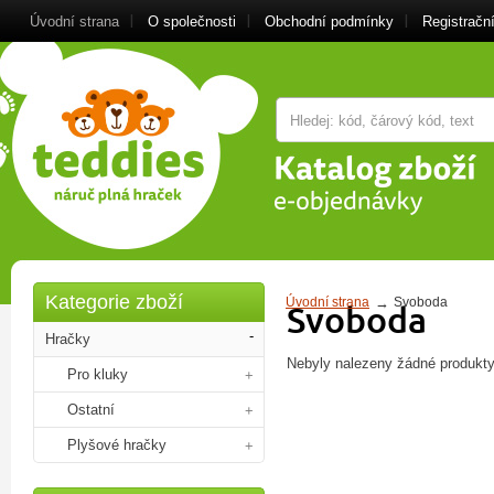
Úvodní strana
O společnosti
Obchodní podmínky
Registrační
Kategorie zboží
Úvodní strana
Svoboda
Svoboda
Hračky
Nebyly nalezeny žádné produkty
Pro kluky
Ostatní
Plyšové hračky