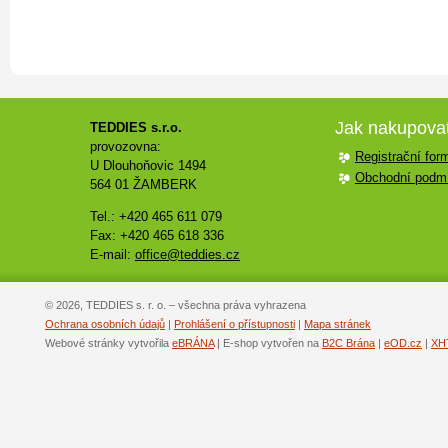
Jak nakupova
TEDDIES s.r.o.
provozovna:
Registrační for
U Dlouhoňovic 1494
Obchodní podm
564 01 ŽAMBERK
Tel.: +420 465 611 079
Fax: +420 465 618 336
E-mail:
office@teddies.cz
© 2026, TEDDIES s. r. o. – všechna práva vyhrazena
Ochrana osobních údajů
|
Prohlášení o přístupnosti
|
Mapa stránek
Webové stránky vytvořila
eBRÁNA
| E-shop vytvořen na
B2C Brána
|
eOD.cz
|
XH