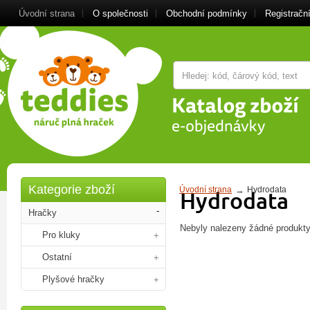
Úvodní strana
O společnosti
Obchodní podmínky
Registrační
Kategorie zboží
Úvodní strana
Hydrodata
Hydrodata
Hračky
Nebyly nalezeny žádné produkty
Pro kluky
Ostatní
Plyšové hračky