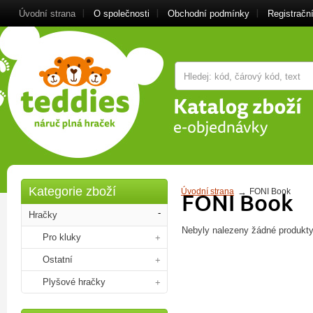
Úvodní strana
O společnosti
Obchodní podmínky
Registrační
Kategorie zboží
Úvodní strana
FONI Book
FONI Book
Hračky
Nebyly nalezeny žádné produkty
Pro kluky
Ostatní
Plyšové hračky