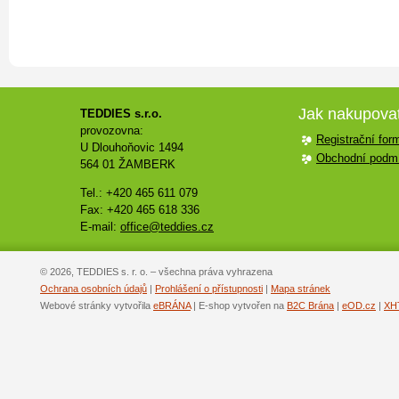
Jak nakupova
TEDDIES s.r.o.
provozovna:
Registrační for
U Dlouhoňovic 1494
Obchodní podm
564 01 ŽAMBERK
Tel.: +420 465 611 079
Fax: +420 465 618 336
E-mail:
office@teddies.cz
© 2026, TEDDIES s. r. o. – všechna práva vyhrazena
Ochrana osobních údajů
|
Prohlášení o přístupnosti
|
Mapa stránek
Webové stránky vytvořila
eBRÁNA
| E-shop vytvořen na
B2C Brána
|
eOD.cz
|
XH