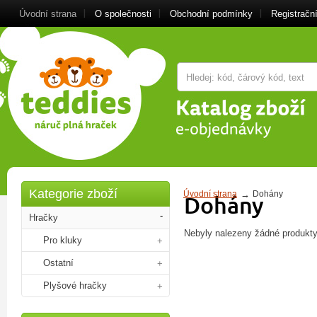
Úvodní strana
O společnosti
Obchodní podmínky
Registrační
Kategorie zboží
Úvodní strana
Dohány
Dohány
Hračky
Nebyly nalezeny žádné produkty
Pro kluky
Ostatní
Plyšové hračky