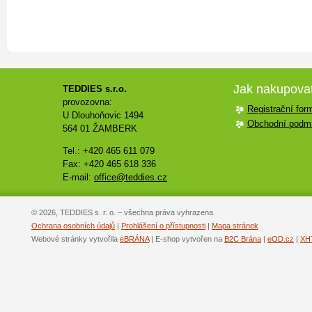
Jak nakupova
TEDDIES s.r.o.
provozovna:
Registrační for
U Dlouhoňovic 1494
Obchodní podm
564 01 ŽAMBERK
Tel.: +420 465 611 079
Fax: +420 465 618 336
E-mail:
office@teddies.cz
© 2026, TEDDIES s. r. o. – všechna práva vyhrazena
Ochrana osobních údajů
|
Prohlášení o přístupnosti
|
Mapa stránek
Webové stránky vytvořila
eBRÁNA
| E-shop vytvořen na
B2C Brána
|
eOD.cz
|
XH