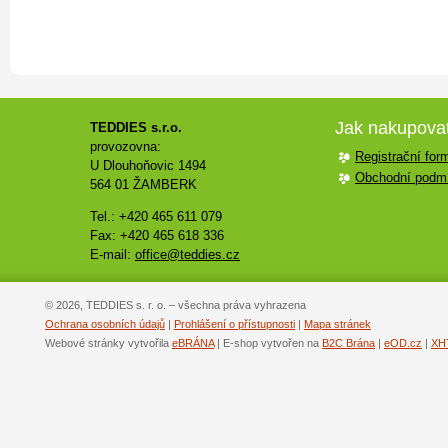
Jak nakupova
TEDDIES s.r.o.
provozovna:
Registrační for
U Dlouhoňovic 1494
Obchodní podm
564 01 ŽAMBERK
Tel.: +420 465 611 079
Fax: +420 465 618 336
E-mail:
office@teddies.cz
© 2026, TEDDIES s. r. o. – všechna práva vyhrazena
Ochrana osobních údajů
|
Prohlášení o přístupnosti
|
Mapa stránek
Webové stránky vytvořila
eBRÁNA
| E-shop vytvořen na
B2C Brána
|
eOD.cz
|
XH