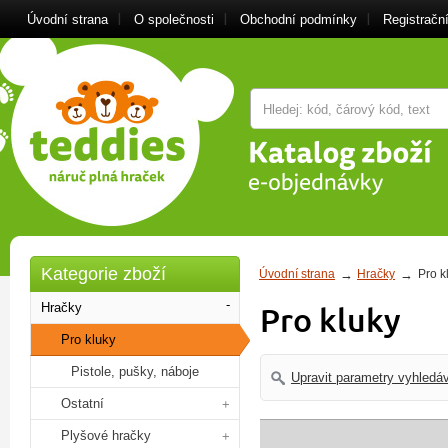
Úvodní strana
O společnosti
Obchodní podmínky
Registrační
Kategorie zboží
Úvodní strana
Hračky
Pro k
Hračky
Pro kluky
Pro kluky
Pistole, pušky, náboje
Upravit parametry vyhledá
Ostatní
Plyšové hračky